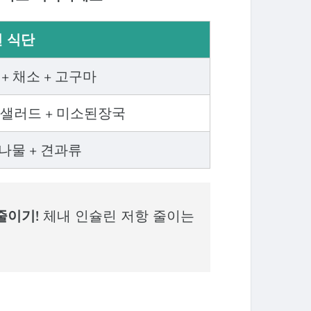
 식단
 + 채소 + 고구마
 샐러드 + 미소된장국
 나물 + 견과류
줄이기!
체내 인슐린 저항 줄이는