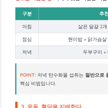
구분
추천
아침
삶은 달걀 2개
점심
현미밥 + 닭가슴살
저녁
두부구이 +
POINT:
저녁 탄수화물 섭취는
절반으로 
핵심 비법입니다.
3. 운동, 혈당을 지배한다